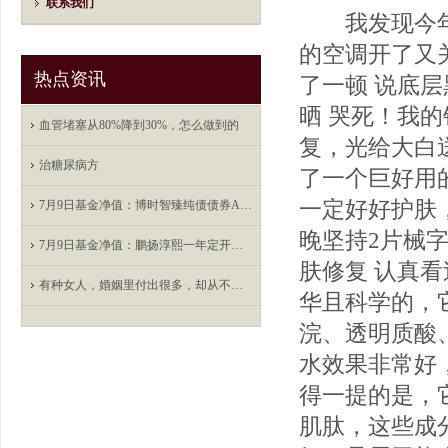
联系我们
我发现今年夏
的空调开了又
热点资讯
了一顿 说底
晒 哭死！我
血管堵塞从80%降到30%，怎么做到的
复，光给大白
治糖尿病方
了一个巨好用
一定好好护肤
7月9日基金净值：博时智臻纯债债券A最新净值1.0712，涨0.02%
晚坚持2片械
7月9日基金净值：鹏扬淳熙一年定开债发起式最新净值1.129
肤修复 认真
有种女人，婚姻里付出很多，却从不被男人心疼
华且科学的，
浣、透明质酸
水效果非常好
得一提的是，
肌肽，这些成