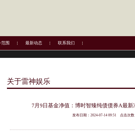
务范围
最新动态
联系我们
关于雷神娱乐
7月9日基金净值：博时智臻纯债债券A最新净值1
发布日期：2024-07-14 09:51 点击次数