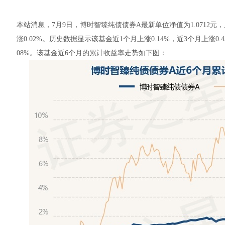
本站消息，7月9日，博时智臻纯债债券A最新单位净值为1.0712元，
涨0.02%。历史数据显示该基金近1个月上涨0.14%，近3个月上涨0.4
08%。该基金近6个月的累计收益率走势如下图：